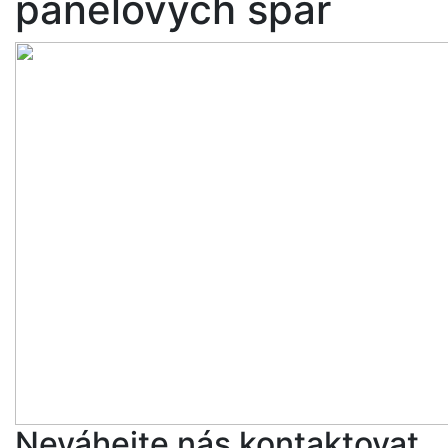
panelových spár
Neváhejte nás kontaktovat