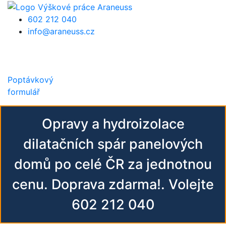
Přejít k hlavnímu obsahu
602 212 040
info@araneuss.cz
Poptávkový
formulář
Opravy a hydroizolace
dilatačních spár panelových
domů po celé ČR za jednotnou
cenu. Doprava zdarma!. Volejte
602 212 040