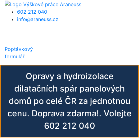
Přejít k hlavnímu obsahu
602 212 040
info@araneuss.cz
Poptávkový
formulář
Opravy a hydroizolace
dilatačních spár panelových
domů po celé ČR za jednotnou
cenu. Doprava zdarma!. Volejte
602 212 040