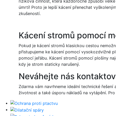
riziková činnost, která každoročně způsobí velk
úmrtí! Proto je lepší kácení přenechat vyškolen
zkušeností.
Kácení stromů pomocí 
Pokud je kácení stromů klasickou cestou nemožn
přistupujeme ke kácení pomocí vysokozdvižné pl
pomocí jeřábu. Kácení stromů pomocí plošiny najde
kdy je strom staticky narušený.
Neváhejte nás kontaktov
Zdarma vám navrhneme ideální technické řešení 
životnost a také úsporu nákladů na vytápění. Pr