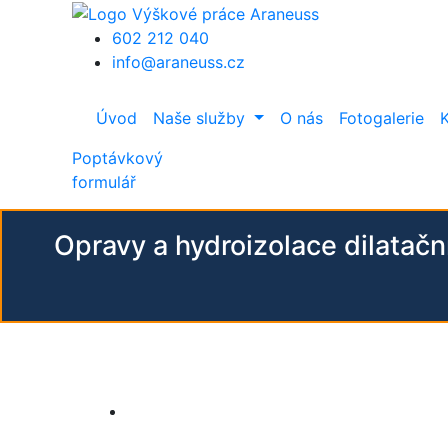
Přejít k hlavnímu obsahu
602 212 040
info@araneuss.cz
Úvod
Naše služby
O nás
Fotogalerie
Poptávkový
formulář
Opravy a hydroizolace dilatač