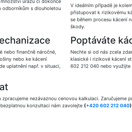
é množství úrazů či dokonce
V ideálním případě je kole
ým odborníkům s dlouholetou
přistupovat k rizikovému k
se během procesu kácení n
škody.
mechanizace
Poptáváte ká
é nebo finančně náročné,
Nechte si od nás zcela zd
ošiny nebo ke kácení
klasické i rizikové kácení 
 uplatnění např. v situaci,
602 212 040 nebo využijte
at
a zpracujeme nezávaznou cenovou kalkulaci. Zaručujeme pr
o bezplatnou konzultaci nám zavolejte
(
+420 602 212 040
)