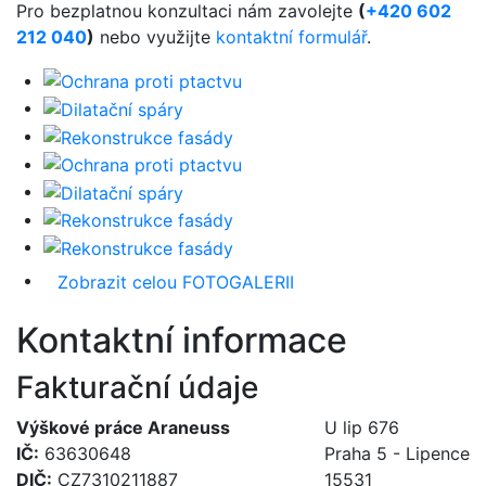
Pro bezplatnou konzultaci nám zavolejte
(
+420 602
212 040
)
nebo využijte
kontaktní formulář
.
Zobrazit celou FOTOGALERII
Kontaktní informace
Fakturační údaje
Výškové práce Araneuss
U lip 676
IČ:
63630648
Praha 5 - Lipence
DIČ:
CZ7310211887
15531