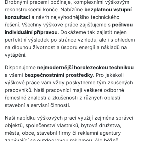
Drobnými pracemi počínaje, komplexními výškovými
rekonstrukcemi konče. Nabízíme
bezplatnou vstupní
konzultaci
a návrh nejvýhodnějšího technického
řešení. Všechny výškové práce zajišťujeme s
pečlivou
individuální přípravou
. Dokážeme tak zajistit nejen
perfektní výsledek po stránce vzhledu, ale i s ohledem
na dlouhou životnost a úsporu energií a nákladů na
vytápění.
Disponujeme
nejmodernější horolezeckou technikou
a všemi
bezpečnostními prostředky
. Pro jakékoli
výškové práce vám vždy poskytneme tým zkušených
pracovníků. Naši pracovníci mají veškeré odborné
řemeslné znalosti a zkušenosti z různých oblastí
stavební a servisní činnosti.
Naši nabídku výškových prací využijí zejména správci
objektů, společenství vlastníků, bytová družstva,
města, obce, stavební firmy či reklamní agentury
zabývající se outdoorovou reklamou. Ale běžně