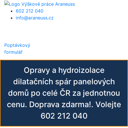
Přejít k hlavnímu obsahu
602 212 040
info@araneuss.cz
Poptávkový
formulář
Opravy a hydroizolace
dilatačních spár panelových
domů po celé ČR za jednotnou
cenu. Doprava zdarma!. Volejte
602 212 040