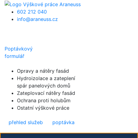
Přejít k hlavnímu obsahu
602 212 040
info@araneuss.cz
Poptávkový
formulář
Opravy a nátěry fasád
Hydroizolace a zateplení
spár panelových domů
Zateplovací nátěry fasád
Ochrana proti holubům
Ostatní výškové práce
přehled služeb
poptávka