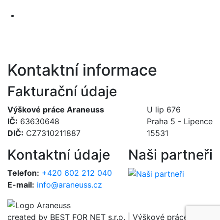
Kontaktní informace
Fakturační údaje
Výškové práce Araneuss
U lip 676
IČ:
63630648
Praha 5 - Lipence
DIČ:
CZ7310211887
15531
Kontaktní údaje
Naši partneři
Telefon:
+420 602 212 040
E-mail:
info@araneuss.cz
created by BEST FOR NET s.r.o. | Výškové práce