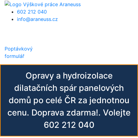
Přejít k hlavnímu obsahu
602 212 040
info@araneuss.cz
Poptávkový
formulář
Opravy a hydroizolace
dilatačních spár panelových
domů po celé ČR za jednotnou
cenu. Doprava zdarma!. Volejte
602 212 040