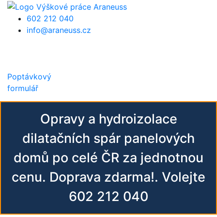
Přejít k hlavnímu obsahu
602 212 040
info@araneuss.cz
Poptávkový
formulář
Opravy a hydroizolace
dilatačních spár panelových
domů po celé ČR za jednotnou
cenu. Doprava zdarma!. Volejte
602 212 040