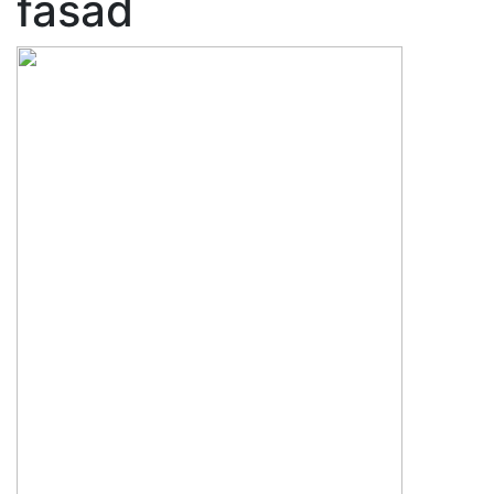
fasád