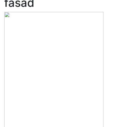
fasád