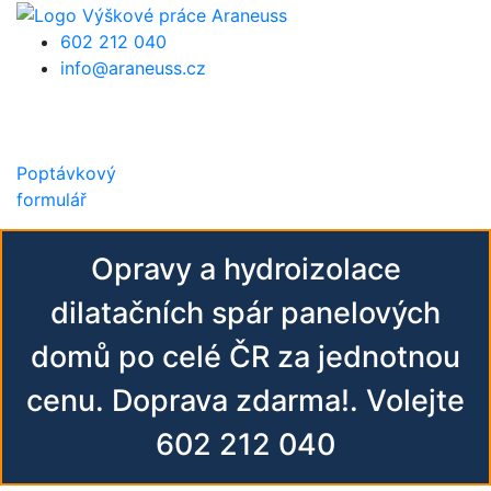
Přejít k hlavnímu obsahu
602 212 040
info@araneuss.cz
Poptávkový
formulář
Opravy a hydroizolace
dilatačních spár panelových
domů po celé ČR za jednotnou
cenu. Doprava zdarma!. Volejte
602 212 040