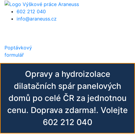
Přejít k hlavnímu obsahu
602 212 040
info@araneuss.cz
Poptávkový
formulář
Opravy a hydroizolace
dilatačních spár panelových
domů po celé ČR za jednotnou
cenu. Doprava zdarma!. Volejte
602 212 040