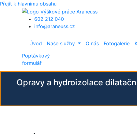
Přejít k hlavnímu obsahu
602 212 040
info@araneuss.cz
Úvod
Naše služby
O nás
Fotogalerie
Poptávkový
formulář
Opravy a hydroizolace dilatač