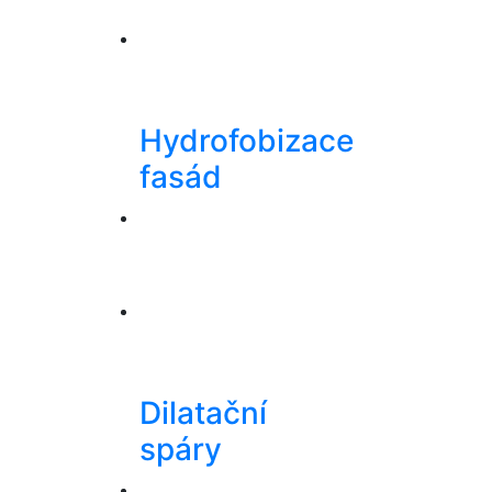
Hydrofobizace
fasád
Dilatační
spáry