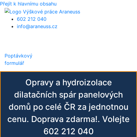
Přejít k hlavnímu obsahu
602 212 040
info@araneuss.cz
Poptávkový
formulář
Opravy a hydroizolace
dilatačních spár panelových
domů po celé ČR za jednotnou
cenu. Doprava zdarma!. Volejte
602 212 040