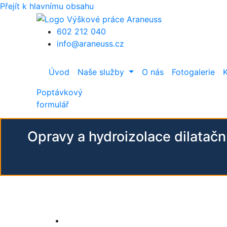
Přejít k hlavnímu obsahu
602 212 040
info@araneuss.cz
Úvod
Naše služby
O nás
Fotogalerie
Poptávkový
formulář
Opravy a hydroizolace dilatač