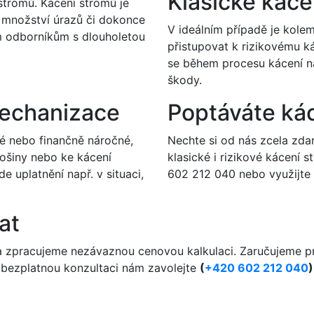
Klasické káce
stromů. Kácení stromů je
é množství úrazů či dokonce
V ideálním případě je kole
ým odborníkům s dlouholetou
přistupovat k rizikovému k
se během procesu kácení n
škody.
mechanizace
Poptáváte ká
é nebo finančně náročné,
Nechte si od nás zcela zd
ošiny nebo ke kácení
klasické i rizikové kácení 
 uplatnění např. v situaci,
602 212 040 nebo využijte
at
a zpracujeme nezávaznou cenovou kalkulaci. Zaručujeme pr
o bezplatnou konzultaci nám zavolejte
(
+420 602 212 040
)