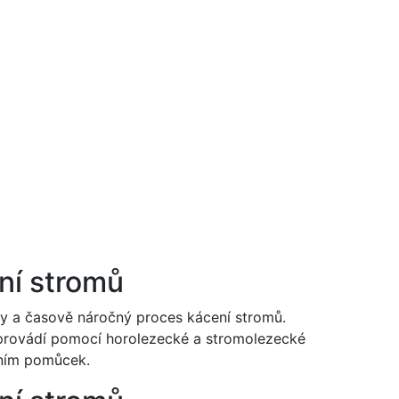
ní stromů
ky a časově náročný proces kácení stromů.
 provádí pomocí horolezecké a stromolezecké
lním pomůcek.