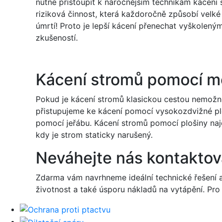
nutné přistoupit k náročnějším technikám kácení 
riziková činnost, která každoročně způsobí velk
úmrtí! Proto je lepší kácení přenechat vyškolen
zkušeností.
Kácení stromů pomocí 
Pokud je kácení stromů klasickou cestou nemožn
přistupujeme ke kácení pomocí vysokozdvižné pl
pomocí jeřábu. Kácení stromů pomocí plošiny najde
kdy je strom staticky narušený.
Neváhejte nás kontaktov
Zdarma vám navrhneme ideální technické řešení 
životnost a také úsporu nákladů na vytápění. Pr