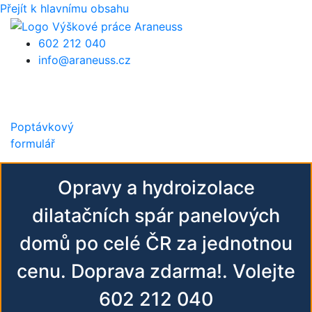
Přejít k hlavnímu obsahu
602 212 040
info@araneuss.cz
Poptávkový
formulář
Opravy a hydroizolace
dilatačních spár panelových
domů po celé ČR za jednotnou
cenu. Doprava zdarma!. Volejte
602 212 040