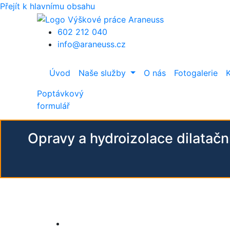
Přejít k hlavnímu obsahu
602 212 040
info@araneuss.cz
Úvod
Naše služby
O nás
Fotogalerie
Poptávkový
formulář
Opravy a hydroizolace dilatač