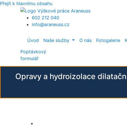
Přejít k hlavnímu obsahu
602 212 040
info@araneuss.cz
Úvod
Naše služby
O nás
Fotogalerie
Poptávkový
formulář
Opravy a hydroizolace dilatač