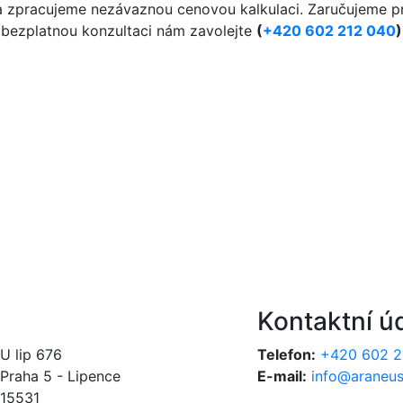
a zpracujeme nezávaznou cenovou kalkulaci. Zaručujeme pr
o bezplatnou konzultaci nám zavolejte
(
+420 602 212 040
)
Kontaktní ú
U lip 676
Telefon:
+420 602 2
Praha 5 - Lipence
E-mail:
info@araneus
15531